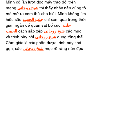
Mình có lần lướt đọc mấy trao đổi trên 
mạng 
شيخ روحاني
 thì thấy nhắc nên cũng tò 
mò mở ra xem thử cho biết. Mình không tìm 
hiểu sâu 
جلب الحبيب
 chỉ xem qua trong thời 
gian ngắn để quan sát bố cục 
جلب 
الحبيب
 cách sắp xếp 
شيخ روحاني
 các mục 
và trình bày nội 
شيخ روحاني
 dung tổng thể. 
Cảm giác là các phần được trình bày khá 
gọn, các 
شيخ روحاني
 mục rõ ràng nên đọc 
lướt cũng không bị rối 
Berlinintim
,…
Mostrar más
Me gusta
Reaccionar
virigap295
21 ene 2025
Если вы интересуетесь миром 