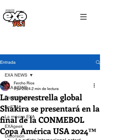
Entrada
EXA NEWS
Fercho Rios
EXA NEWS
9 jul 2024
2 min de lectura
La superestrella global
Espectáculos
Shakira se presentará en la
cinEXA
final de la CONMEBOL
La música EXA
EXAgeek
Copa América USA 2024™
Distorsión