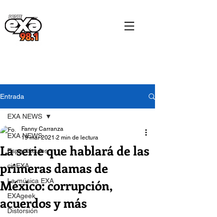
Entrada
EXA NEWS
Fanny Carranza
EXA NEWS
19 mar 2021
2 min de lectura
La serie que hablará de las
Espectáculos
primeras damas de
cinEXA
México: corrupción,
La música EXA
EXAgeek
acuerdos y más
Distorsión