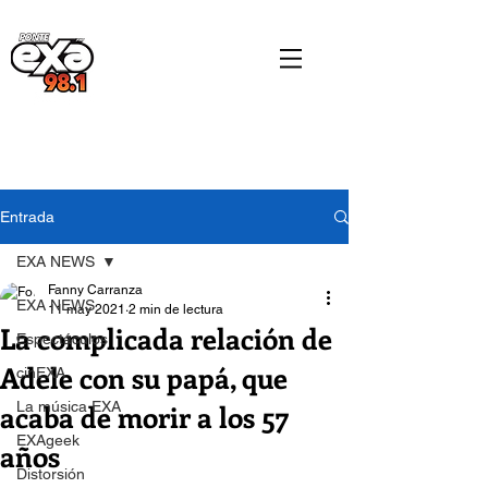
Entrada
EXA NEWS
Fanny Carranza
EXA NEWS
11 may 2021
2 min de lectura
La complicada relación de
Espectáculos
Adele con su papá, que
cinEXA
acaba de morir a los 57
La música EXA
EXAgeek
años
Distorsión