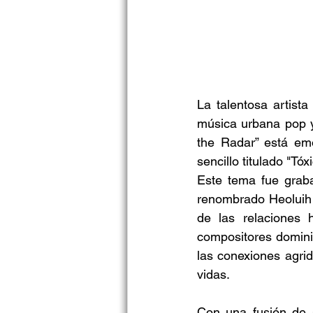
La talentosa artist
música urbana pop y
the Radar” está em
sencillo titulado "T
Este tema fue graba
renombrado Heoluih y
de las relaciones 
compositores domini
las conexiones agri
vidas.
Con una fusión de s