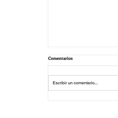
Comentarios
Escribir un comentario...
Jared Leto vuelve a enfrentar
acusaciones de acoso