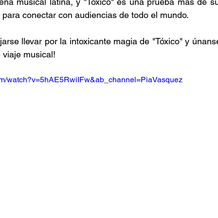
ena musical latina, y "Tóxico" es una prueba más de su 
ad para conectar con audiencias de todo el mundo.
arse llevar por la intoxicante magia de "Tóxico" y únans
viaje musical!
.com/watch?v=5hAE5RwiIFw&ab_channel=PiaVasquez