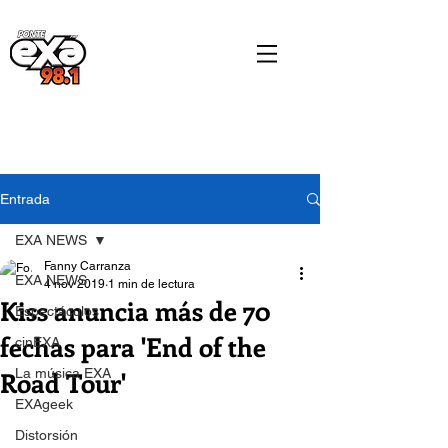
Entrada
EXA NEWS
Fanny Carranza
EXA NEWS
4 nov 2019
1 min de lectura
Kiss anuncia más de 70
Espectáculos
fechas para 'End of the
cinEXA
Road Tour'
La música EXA
EXAgeek
Distorsión