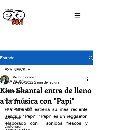
Entrada
EXA NEWS
Victor Godinez
EXA NEWS
29 sept 2022
2 min de lectura
Kim Shantal entra de lleno
Espectáculos
a la música con "Papi"
cinEXA
La música EXA
Kim Shantal estrena su más reciente  
sencillo "Papi"  "Papi" es un reggaeton 
EXAgeek
elaborado con  sonidos frescos y 
Distorsión