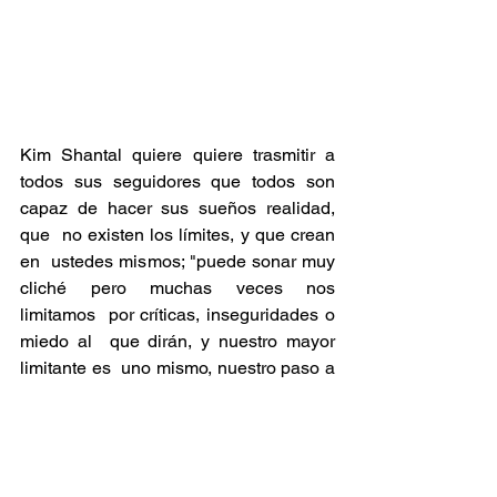
Kim Shantal quiere quiere trasmitir a  
todos sus seguidores que todos son  
capaz de hacer sus sueños realidad, 
que  no existen los límites, y que crean 
en  ustedes mismos; "puede sonar muy  
cliché pero muchas veces nos 
limitamos  por críticas, inseguridades o 
miedo al  que dirán, y nuestro mayor 
limitante es  uno mismo, nuestro paso a 
este mundo  puede ser efímero, no 
tengas miedo,  cree en ti. " -Kim Shantal