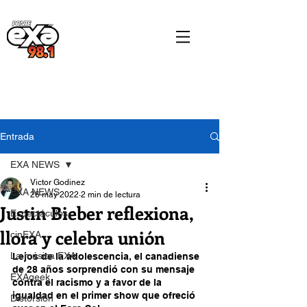
Entrada
EXA NEWS
Victor Godinez
EXA NEWS
26 may 2022
2 min de lectura
Justin Bieber reflexiona,
Espectáculos
llora y celebra unión
cinEXA
La música EXA
Lejos de la adolescencia, el canadiense 
de 28 años sorprendió con su mensaje 
EXAgeek
contra el racismo y a favor de la 
igualdad en el primer show que ofreció 
Distorsión