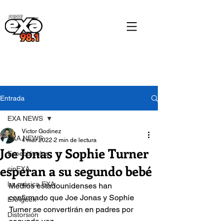
Entrada
EXA NEWS
Victor Godinez
EXA NEWS
4 mar 2022
2 min de lectura
Joe Jonas y Sophie Turner
Espectáculos
esperan a su segundo bebé
cinEXA
La música EXA
Medios estadounidenses han 
confirmado que Joe Jonas y Sophie 
EXAgeek
Turner se convertirán en padres por 
Distorsión