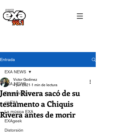
Entrada
EXA NEWS
Victor Godinez
EXA NEWS
4 jun 2021
1 min de lectura
Jenni Rivera sacó de su
Espectáculos
testamento a Chiquis
cinEXA
Rivera antes de morir
La música EXA
EXAgeek
Distorsión