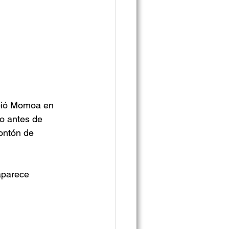
ibió Momoa en 
o antes de 
ontón de 
aparece 