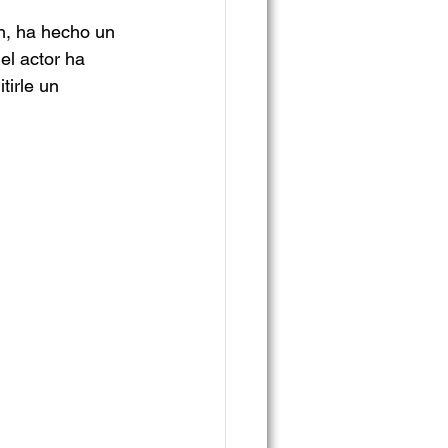
n, ha hecho un 
 el actor ha 
tirle un 