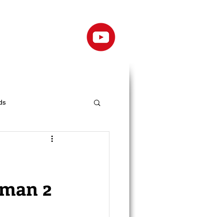
ds
uaman 2