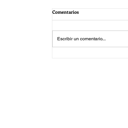
Comentarios
Escribir un comentario...
Jared Leto vuelve a enfrentar
acusaciones de acoso