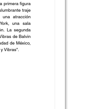
 primera figura 
lumbrante traje 
una atracción 
rk, una sala 
ón. La segunda 
ibras de Balvin 
udad de México, 
y Vibras". 