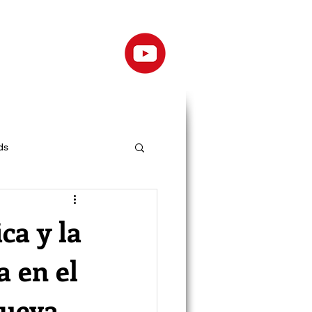
ds
ica y la
a en el
ueva