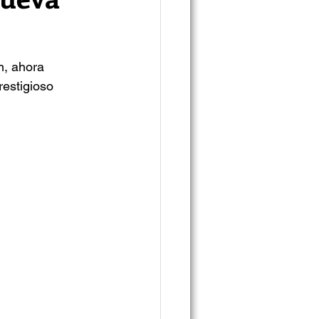
n, ahora 
restigioso 