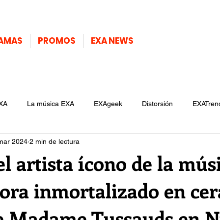
AMAS
PROMOS
EXA NEWS
XA
La música EXA
EXAgeek
Distorsión
EXATren
mar 2024
2 min de lectura
 el artista ícono de la mús
ora inmortalizado en cer
e Madame Tussauds en N