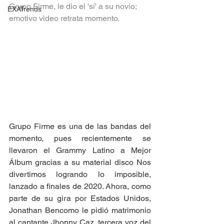
Grupo Firme, le dio el 'sí' a su novio; 
EXATrends
emotivo video retrata momento. 
Grupo Firme es una de las bandas del 
momento, pues recientemente se 
llevaron el Grammy Latino a Mejor 
Álbum gracias a su material disco Nos 
divertimos logrando lo imposible, 
lanzado a finales de 2020. Ahora, como 
parte de su gira por Estados Unidos, 
Jonathan Bencomo le pidió matrimonio 
al cantante Jhonny Caz, tercera voz del 