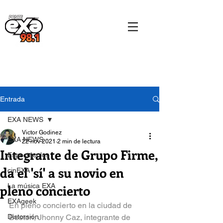
Entrada
EXA NEWS
Victor Godinez
EXA NEWS
22 nov 2021
2 min de lectura
Integrante de Grupo Firme,
Espectáculos
da el 'sí' a su novio en
cinEXA
pleno concierto
La música EXA
EXAgeek
En pleno concierto en la ciudad de 
Distorsión
Boston, Jhonny Caz, integrante de 