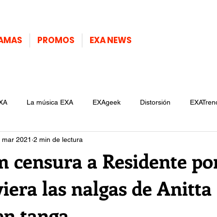
AMAS
PROMOS
EXA NEWS
XA
La música EXA
EXAgeek
Distorsión
EXATren
 mar 2021
2 min de lectura
m censura a Residente por
viera las nalgas de Anitta 
en tanga