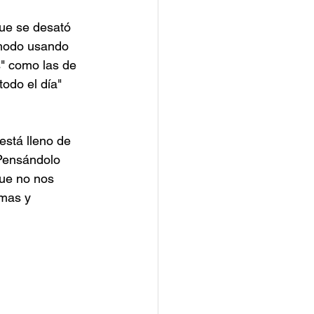
ue se desató 
ómodo usando 
s" como las de 
odo el día" 
está lleno de 
Pensándolo 
ue no nos 
mas y 