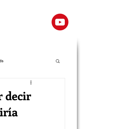
ds
 decir
iría