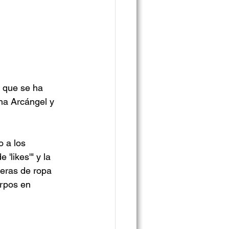
 que se ha 
na Arcángel y 
 a los 
likes'" y la 
eras de ropa 
erpos en 