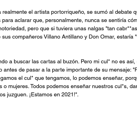
realmente el artista portorriqueño, se sumó al debate q
s para aclarar que, personalmente, nunca se sentiría c
 notoriedad, pero que si tuviera unas nalgas "tan cabr**a
e sus compañeros Villano Antillano y Don Omar, estaría "t
do a buscar las cartas al buzón. Pero mi cul* no es así, 
 antes de pasar a la parte importante de su mensaje: "
engamos el cul* que tengamos, lo podemos enseñar, porq
 o mujeres. Todos podemos enseñar nuestros cul*s, da
nos juzguen. ¡Estamos en 2021!".