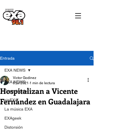
Entrada
EXA NEWS
Victor Godinez
EXA NEWS
8 jul 2021
1 min de lectura
Hospitalizan a Vicente
Espectáculos
Fernández en Guadalajara
cinEXA
La música EXA
EXAgeek
Distorsión