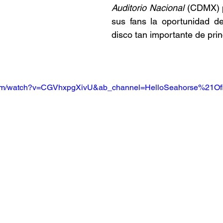
Auditorio Nacional
 (CDMX) p
sus fans la oportunidad de
disco tan importante de princ
com/watch?v=CGVhxpgXivU&ab_channel=HelloSeahorse%21Ofi