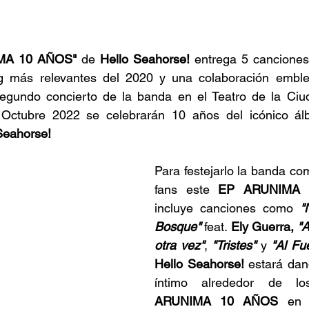
IMA 10 AÑOS"
 de 
Hello Seahorse!
 entrega 5 canciones
ng más relevantes del 2020 y una colaboración embl
segundo concierto de la banda en el Teatro de la Ci
Seahorse!
Para festejarlo la banda com
fans este 
EP ARUNIMA 
incluye canciones como 
"
Bosque" 
feat. 
Ely Guerra, 
"
otra vez"
, 
"Tristes"
 y 
"Al Fu
Hello Seahorse!
 estará dan
ARUNIMA 10 AÑOS 
en 