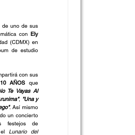
 de uno de sus 
emática con 
Ely 
udad (CDMX) en 
Diciembre 2021.En Octubre 2022 se celebrarán 10 años del icónico álbum de estudio 
partirá con sus 
10 AÑOS
 que 
No Te Vayas Al 
Arunima"
, 
"Una y 
ego"
. Así mismo 
do un concierto 
íntimo alrededor de los festejos de 
el 
Lunario del 