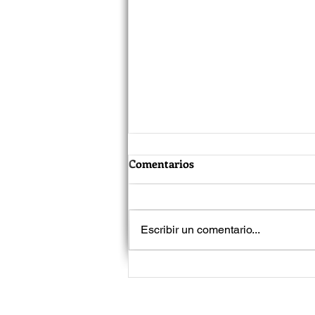
Comentarios
Escribir un comentario...
Jared Leto vuelve a enfrentar
acusaciones de acoso