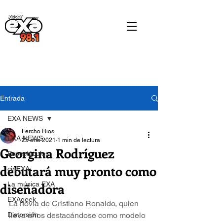
Entrada
EXA NEWS
Fercho Rios
EXA NEWS
25 ene 2021
1 min de lectura
Georgina Rodríguez
Espectáculos
debutará muy pronto como
cinEXA
diseñadora
La música EXA
EXAgeek
La novia de Cristiano Ronaldo, quien 
Distorsión
lleva años destacándose como modelo 