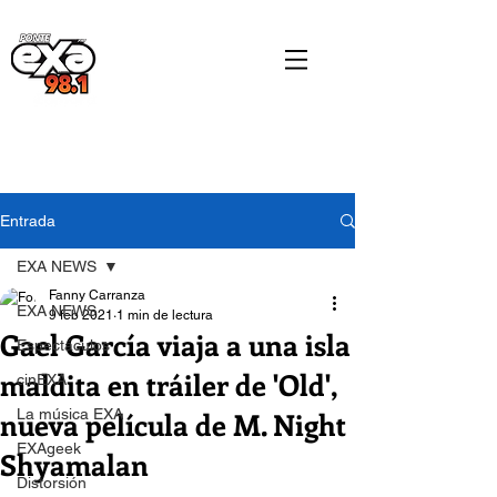
Entrada
EXA NEWS
Fanny Carranza
EXA NEWS
9 feb 2021
1 min de lectura
Gael García viaja a una isla
Espectáculos
maldita en tráiler de 'Old',
cinEXA
nueva película de M. Night
La música EXA
EXAgeek
Shyamalan
Distorsión