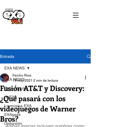
Entrada
EXA NEWS
Fercho Rios
EXA NEWS
19 may 2021
2 min de lectura
Fusión AT&T y Discovery:
Espectáculos
¿Qué pasará con los
cinEXA
videojuegos de Warner
La música EXA
EXAgeek
Bros?
Distorsión
Ambas marcas incluyen nombres como 