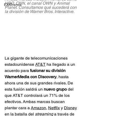
HBO, CNN, el canal OWN y Animal 
EXATrends
Planet. Consultamos qué sucederá con 
la división de Warner Bros. Interactive.
La gigante de telecomunicaciones 
estadounidense 
AT&T
 ha llegado a un 
acuerdo para 
fusionar su división 
WarnerMedia con Discovery
, hasta 
ahora una de sus grandes rivales. De 
esta fusión saldrá un 
nuevo grupo
 del 
que AT&T controlará un 71% de los 
efectivos. Ambas marcas buscan 
plantar cara a 
Amazon
, 
Netflix
 y 
Disney
en la batalla del 
streaming
 a través de 