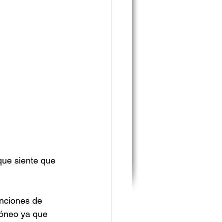
que siente que 
nciones de 
róneo ya que 