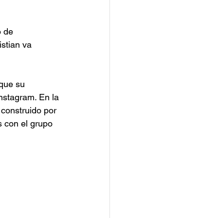
o de 
stian va 
 que su 
Instagram. En la 
construido por 
s con el grupo 