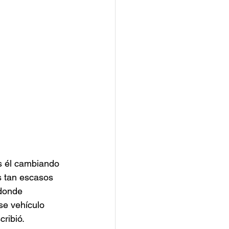
es él cambiando 
s tan escasos 
donde 
se vehículo 
ribió.