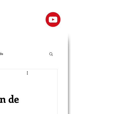
ds
ón de