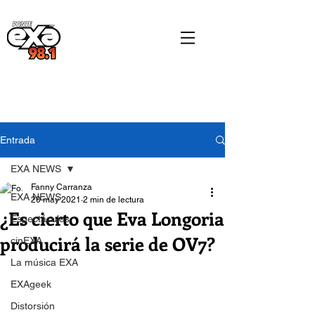
Entrada
EXA NEWS
Fanny Carranza
EXA NEWS
20 may 2021
2 min de lectura
¿Es cierto que Eva Longoria
Espectáculos
producirá la serie de OV7?
cinEXA
La música EXA
EXAgeek
Distorsión