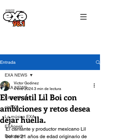
Entrada
EXA NEWS
Victor Godinez
EXA NEWS
4 ene 2024
3 min de lectura
El versátil Lil Boi con
Espectáculos
ambiciones y retos desea
cinEXA
dejar huella.
La música EXA
EXAgeek
El cantante y productor mexicano Lil 
Distorsión
boi de 21 años de edad originario de 