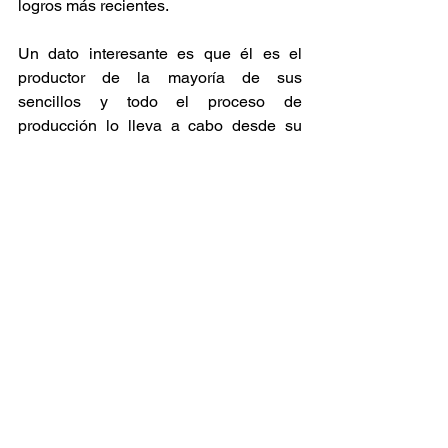
logros más recientes.
Un dato interesante es que él es el 
productor de la mayoría de sus 
sencillos y todo el proceso de 
producción lo lleva a cabo desde su 
Ipad usando el DAW por defecto de 
Apple (Garageband).
Para finalizar, el artista les aconsejó a 
los jóvenes que quieran seguir sus 
pasos, que encuentren un concepto 
específico y se apegue a el, hasta súper 
desarrollarlo.