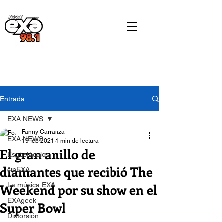
Entrada
EXA NEWS
Fanny Carranza
EXA NEWS
19 feb 2021
1 min de lectura
El gran anillo de
Espectáculos
diamantes que recibió The
cinEXA
Weekend por su show en el
La música EXA
EXAgeek
Super Bowl
Distorsión