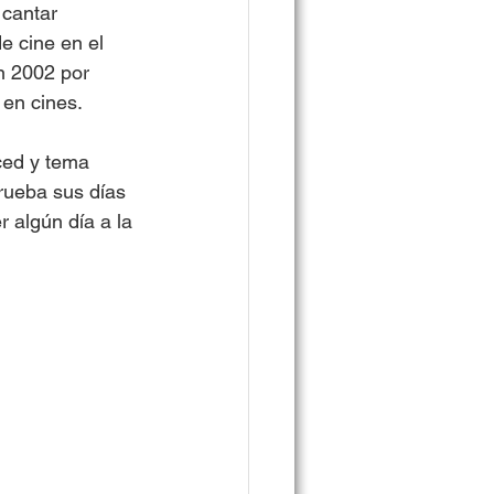
 cantar 
e cine en el 
n 2002 por 
en cines. 
ced y tema 
prueba sus días 
 algún día a la 