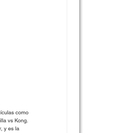
lículas como 
lla vs Kong. 
 y es la 