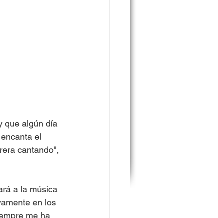
y que algún día 
 encanta el 
rera cantando", 
ará a la música 
vamente en los 
siempre me ha 