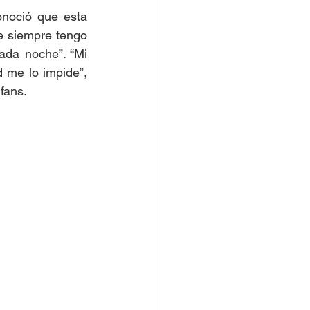
noció que esta 
e siempre tengo 
da noche”. “Mi 
 me lo impide”, 
fans. 