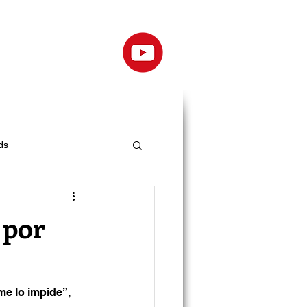
ds
 por
e lo impide”, 