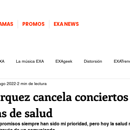
AMAS
PROMOS
EXA NEWS
XA
La música EXA
EXAgeek
Distorsión
EXATren
ago 2022
2 min de lectura
rquez cancela conciertos
s de salud
promisos siempre han sido mi prioridad, pero hoy la salud m