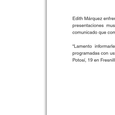
Edith Márquez enfren
presentaciones musi
comunicado que comp
“Lamento informarl
programadas con ust
Potosí, 19 en Fresnil