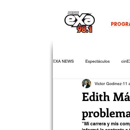
PROGR
EXA NEWS
Espectáculos
cinE
Victor Godinez
11 
Edith Má
problema
"Mi carrera y mis com