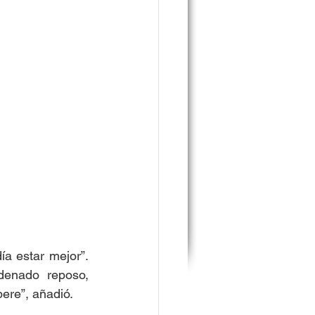
 estar mejor”. 
enado reposo, 
ere”, añadió. 