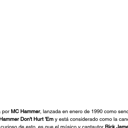
 por 
MC Hammer
, lanzada en enero de 1990 como sencil
Hammer Don't Hurt 'Em
 y está considerado como la canc
 curioso de esto, es que el músico y cantautor 
Rick Jam