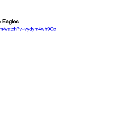
e Eagles
com/watch?v=vydym4wh9Qo