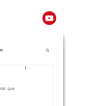
ds
al, que 