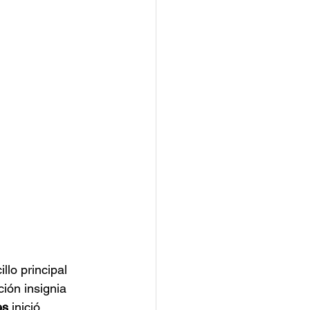
lo principal 
ión insignia 
es
 inició 