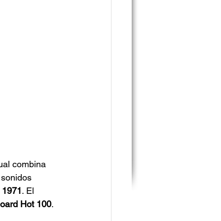
cual combina 
 sonidos 
 1971
. El 
board Hot 100
.