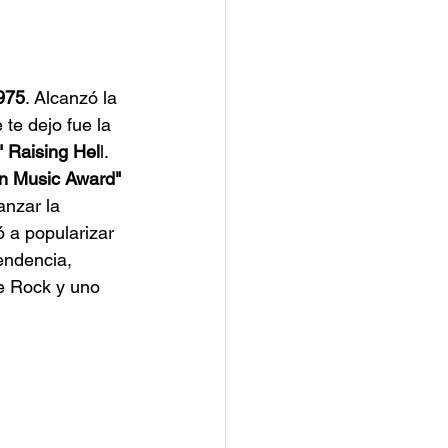
1975
. Alcanzó la 
 te dejo fue la 
 Raising Hel
l. 
in Music Award" 
anzar la 
 a popularizar 
endencia, 
e Rock y uno 