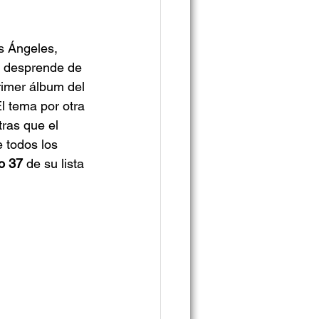
s Ángeles, 
e desprende de 
rimer álbum del 
El tema por otra 
tras que el 
 todos los 
o 37
 de su lista 