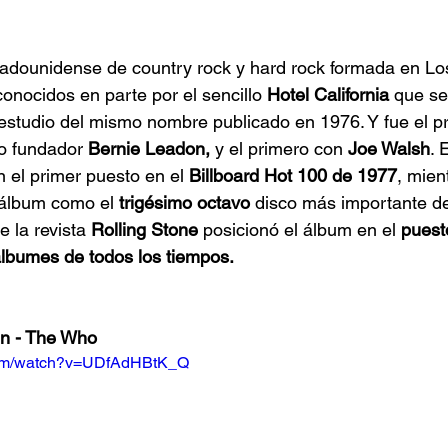
adounidense de country rock y hard rock formada en Lo
conocidos en parte por el sencillo 
Hotel California
 que s
 estudio del mismo nombre publicado en 1976. Y fue el p
o fundador 
Bernie Leadon,
 y el primero con 
Joe Walsh
. 
 el primer puesto en el 
Billboard Hot 100 de 1977
, mien
 álbum como el 
trigésimo octavo
 disco más importante de
 la revista 
Rolling Stone
 posicionó el álbum en el 
puest
álbumes de todos los tiempos.
in - The Who
com/watch?v=UDfAdHBtK_Q