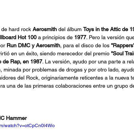
 de hard rock 
Aerosmith
 del álbum 
Toys in the Attic de 
illboard Hot 100
 a principios de 
1977
. Pero la versión que
por
 Run DMC y Aerosmith
, para el disco de los 
"Rappers"
irtió en un éxito, siendo merecedor del premio 
"Soul Tra
lo de Rap, en 1987
. La versión, ayudo por una parte a rel
, minada por problemas de drogas y por otro lado, ayudó
uidores del Rock, originariamente reticentes a la nueva t
ra una de las primeras colaboraciones entre un grupo d
- MC Hammer
com/watch?v=otCpCn0l4Wo