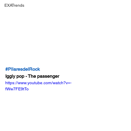
EXATrends
#PilaresdelRock
Iggiy pop - The passenger 
https://www.youtube.com/watch?v=-
fWw7FE9tTo