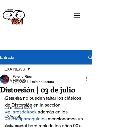
Entrada
EXA NEWS
Fercho Rios
EXA NEWS
7 jul 2021
1 min de lectura
Distorsión | 03 de julio
Espectáculos
Este día no pueden faltar los clásicos 
cinEXA
de Distorsión en la sección 
La música EXA
#pilaresdelrock
 además en los 
EXAgeek
#avisosparroquiales
 mencionamos un 
Distorsión
clásico del hard rock de los años 90's