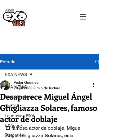
Entrada
EXA NEWS
Victor Godinez
EXA NEWS
20 jul 2022
2 min de lectura
Desaparece Miguel Ángel
Espectáculos
Ghigliazza Solares, famoso
cinEXA
actor de doblaje
La música EXA
EXAgeek
El famoso actor de doblaje, Miguel 
Distorsión
Ángel Ghigliazza Solares, está 