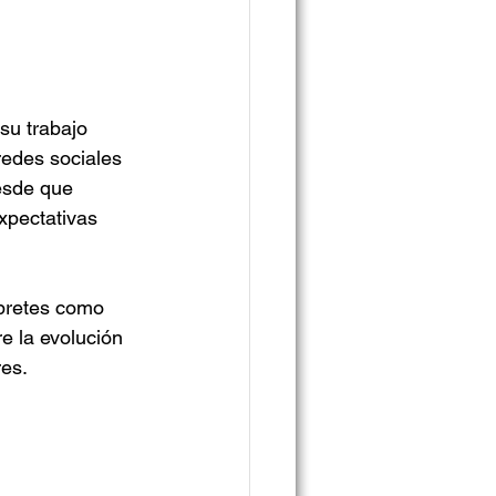
u trabajo 
redes sociales 
desde que 
xpectativas 
rpretes como 
e la evolución 
res.