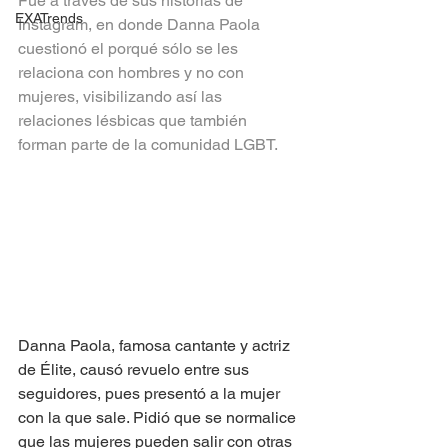
Fue a través de sus historias de 
EXATrends
Instagram, en donde Danna Paola 
cuestionó el porqué sólo se les 
relaciona con hombres y no con 
mujeres, visibilizando así las 
relaciones lésbicas que también 
forman parte de la comunidad LGBT.
Danna Paola, famosa cantante y actriz 
de Élite, causó revuelo entre sus 
seguidores, pues presentó a la mujer 
con la que sale. Pidió que se normalice 
que las mujeres pueden salir con otras 