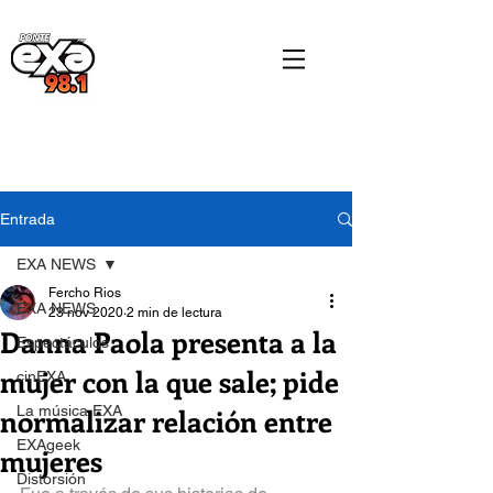
Entrada
EXA NEWS
Fercho Rios
EXA NEWS
23 nov 2020
2 min de lectura
Danna Paola presenta a la
Espectáculos
mujer con la que sale; pide
cinEXA
normalizar relación entre
La música EXA
EXAgeek
mujeres
Distorsión