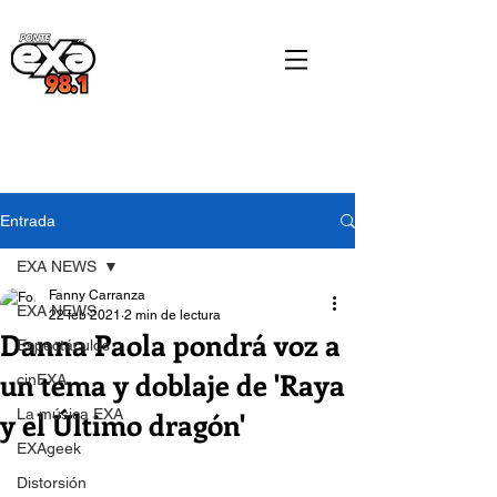
Entrada
EXA NEWS
Fanny Carranza
EXA NEWS
22 feb 2021
2 min de lectura
Danna Paola pondrá voz a
Espectáculos
un tema y doblaje de 'Raya
cinEXA
y el Último dragón'
La música EXA
EXAgeek
Distorsión