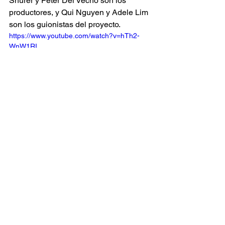
Shurer y Peter Del Vecho son los 
productores, y Qui Nguyen y Adele Lim 
son los guionistas del proyecto.
https://www.youtube.com/watch?v=hTh2-
WnW1RI
cinEXA
Ver todo
Entradas recientes