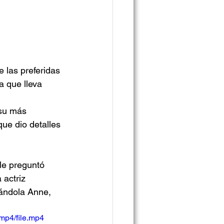
 las preferidas 
a que lleva 
 su más 
que dio detalles 
le preguntó 
 actriz 
ándola Anne, 
mp4/file.mp4