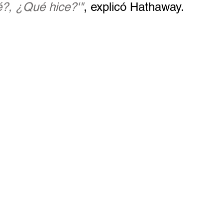
é?, ¿Qué hice?'"
, explicó Hathaway.