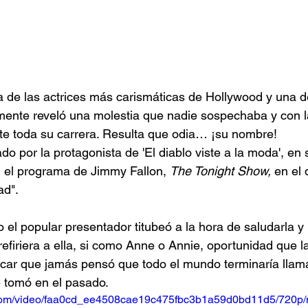
de las actrices más carismáticas de Hollywood y una de
emente reveló una molestia que nadie sospechaba y con l
te toda su carrera. Resulta que odia… ¡su nombre!
ado por la protagonista de 'El diablo viste a la moda', en
n el programa de Jimmy Fallon, 
The Tonight Show,
 en el 
ad".
l popular presentador titubeó a la hora de saludarla y 
firiera a ella, si como Anne o Annie, oportunidad que la
icar que jamás pensó que todo el mundo terminaría llam
e tomó en el pasado.
ic.com/video/faa0cd_ee4508cae19c475fbc3b1a59d0bd11d5/720p/