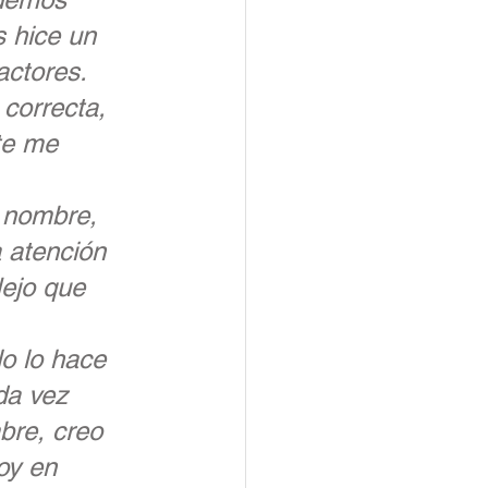
 hice un 
actores. 
correcta, 
te me 
 nombre, 
 atención 
lejo que 
o lo hace 
da vez 
bre, creo 
oy en 