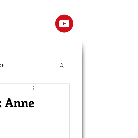
ds
: Anne