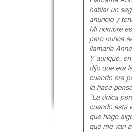
hablar un se
anuncio y ten
Mi nombre es 
pero nunca se
llamaría Anne
Y aunque, en 
dijo que era 
cuando era pe
la hace pensar
"La única pe
cuando está 
que hago algo
que me van a g