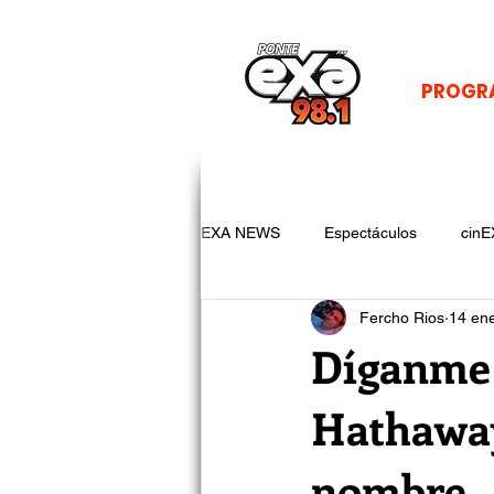
PROGR
EXA NEWS
Espectáculos
cinE
Fercho Rios
14 en
Díganme 
Hathaway
nombre