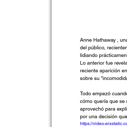
Anne Hathaway , una 
del público, recient
lidiando prácticamen
Lo anterior fue revel
reciente aparición e
sobre su "incomodid
Todo empezó cuando e
cómo quería que se re
aprovechó para expl
por una decisión qu
https://video.wixstat