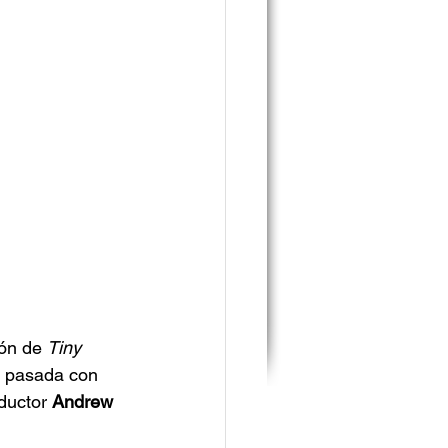
ón de 
Tiny 
na pasada con 
ductor 
Andrew 