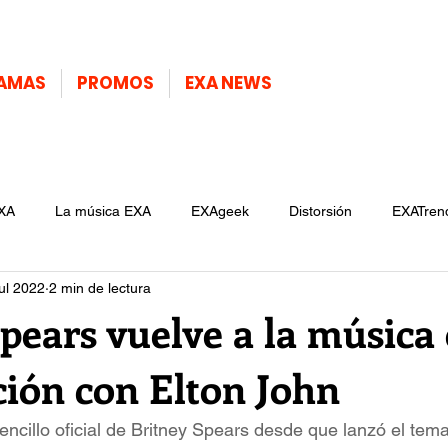
AMAS
PROMOS
EXA NEWS
XA
La música EXA
EXAgeek
Distorsión
EXATren
jul 2022
2 min de lectura
pears vuelve a la música
ción con Elton John
sencillo oficial de Britney Spears desde que lanzó el tem