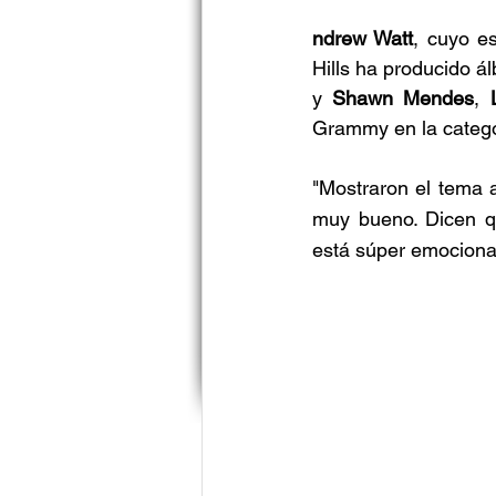
ndrew Watt
, cuyo e
Hills ha producido ál
y
 Shawn Mendes
, 
Grammy en la catego
"Mostraron el tema 
muy bueno. Dicen qu
está súper emocionad