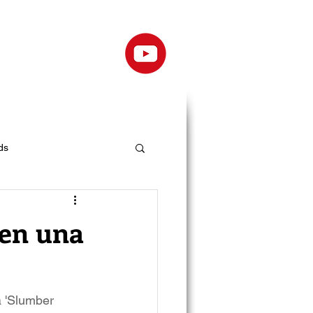
ds
 en una
a 'Slumber 