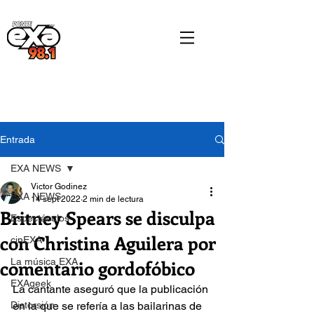
Entrada
EXA NEWS
Victor Godinez
EXA NEWS
14 sept 2022
2 min de lectura
Britney Spears se disculpa
Espectáculos
con Christina Aguilera por
cinEXA
comentario gordofóbico
La música EXA
EXAgeek
La cantante aseguró que la publicación 
Distorsión
en la que se refería a las bailarinas de 