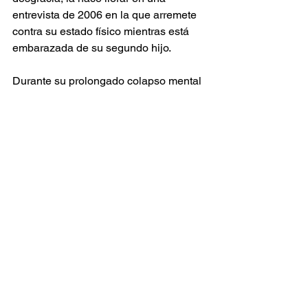
entrevista de 2006 en la que arremete 
contra su estado físico mientras está 
embarazada de su segundo hijo.
Durante su prolongado colapso mental 
que siguió a su divorcio de 2006 y la 
batalla por la custodia de sus hijos, 
Spears fue fotografiada en estaciones 
de servicio descalza o conduciendo 
con un hijo en su regazo. 
En otra escena, toma un paraguas y 
comienza a golpear el vehículo de un 
paparazzi, una imagen que se volvió 
icónica. 
Los seguidores de la cantante han 
mostrado su apoyo en las redes 