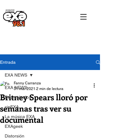
Entrada
EXA NEWS
Fanny Carranza
EXA NEWS
31 mar 2021
2 min de lectura
Britney Spears lloró por
Espectáculos
semanas tras ver su
cinEXA
documental
La música EXA
EXAgeek
Distorsión