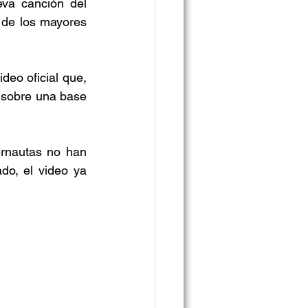
va canción del 
 de los mayores 
eo oficial que, 
s sobre una base 
rnautas no han 
o, el video ya 