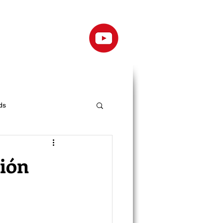
ds
ción