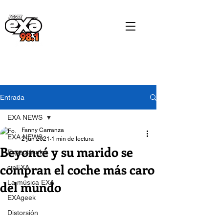
Entrada
EXA NEWS
Fanny Carranza
EXA NEWS
2 jun 2021
1 min de lectura
Beyoncé y su marido se
Espectáculos
compran el coche más caro
cinEXA
del mundo
La música EXA
EXAgeek
Distorsión