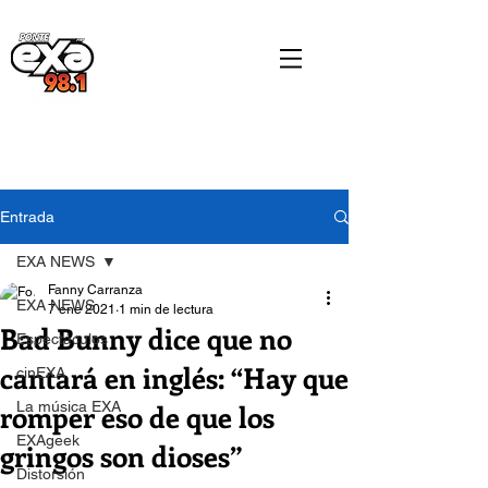
Entrada
EXA NEWS
Fanny Carranza
EXA NEWS
7 ene 2021
1 min de lectura
Bad Bunny dice que no
Espectáculos
cantará en inglés: “Hay que
cinEXA
romper eso de que los
La música EXA
EXAgeek
gringos son dioses”
Distorsión