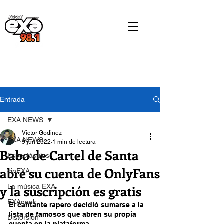
Entrada
EXA NEWS
Victor Godinez
EXA NEWS
9 jun 2022
1 min de lectura
Babo de Cartel de Santa
Espectáculos
abre su cuenta de OnlyFans
cinEXA
y la suscripción es gratis
La música EXA
EXAgeek
El cantante rapero decidió sumarse a la 
lista de famosos que abren su propia 
Distorsión