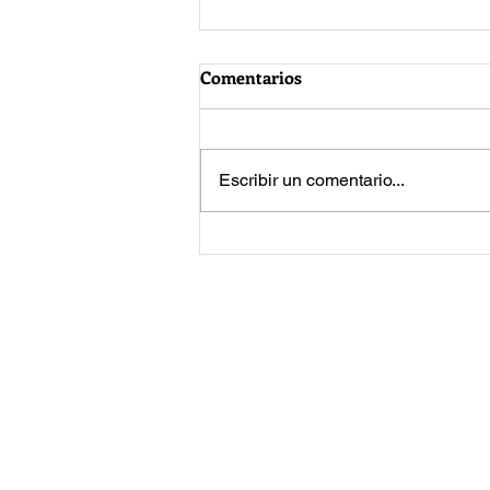
Comentarios
Escribir un comentario...
Jared Leto vuelve a enfrentar
acusaciones de acoso