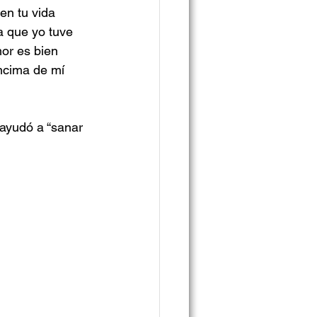
en tu vida 
a que yo tuve 
or es bien 
encima de mí 
 ayudó a “sanar 