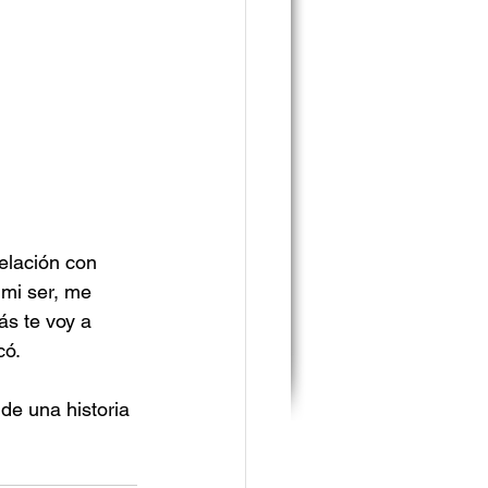
elación con 
mi ser, me 
ás te voy a 
có.
de una historia 