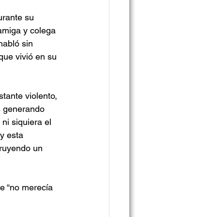
urante su 
amiga y colega 
habló sin 
que vivió en su 
tante violento, 
s generando 
i siquiera el 
y esta 
truyendo un 
ue “no merecía 