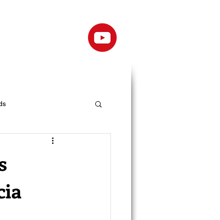
ds
s
cia