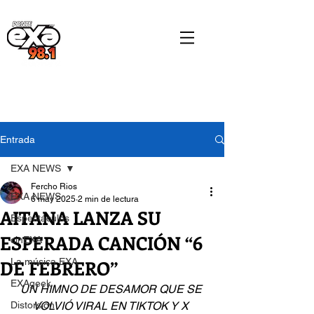
Entrada
EXA NEWS
Fercho Rios
EXA NEWS
6 may 2025
2 min de lectura
AITANA LANZA SU
Espectáculos
ESPERADA CANCIÓN “6
cinEXA
DE FEBRERO”
La música EXA
EXAgeek
UN HIMNO DE DESAMOR QUE SE 
Distorsión
VOLVIÓ VIRAL EN TIKTOK Y X 