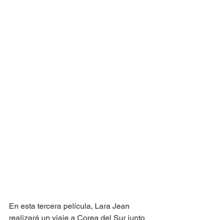
En esta tercera película, Lara Jean 
realizará un viaje a Corea del Sur junto 