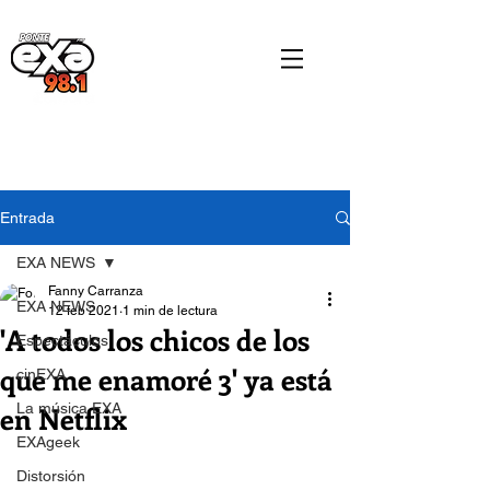
Entrada
EXA NEWS
Fanny Carranza
EXA NEWS
12 feb 2021
1 min de lectura
'A todos los chicos de los
Espectáculos
que me enamoré 3' ya está
cinEXA
en Netflix
La música EXA
EXAgeek
Distorsión