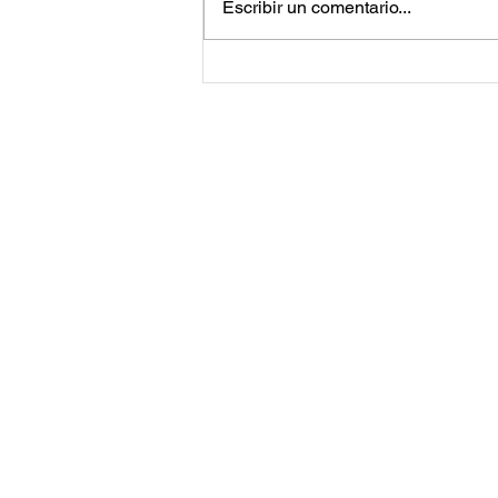
Escribir un comentario...
Jared Leto vuelve a enfrentar
acusaciones de acoso