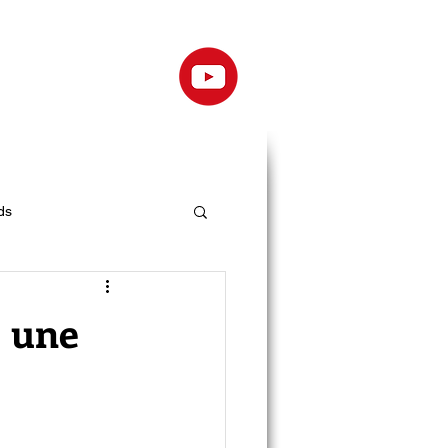
ds
e une