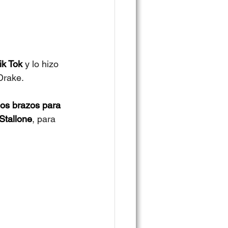
ik Tok 
y lo hizo 
Drake.
los brazos para 
Stallone
, para 