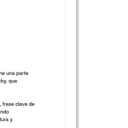
me una parte 
cky, que 
 , frase clave de 
endo 
ura y 