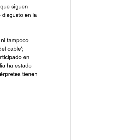
nque siguen 
 disgusto en la 
 ni tampoco 
el cable'; 
ticipado en 
lia ha estado 
térpretes tienen 