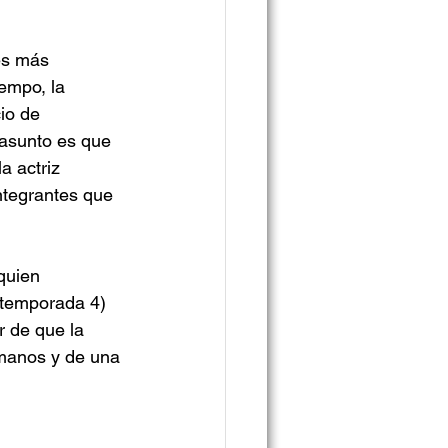
es más 
empo, la 
io de 
asunto es que 
 actriz 
ntegrantes que 
quien 
 temporada 4) 
r de que la 
 manos y de una 