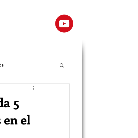
ds
da 5
 en el