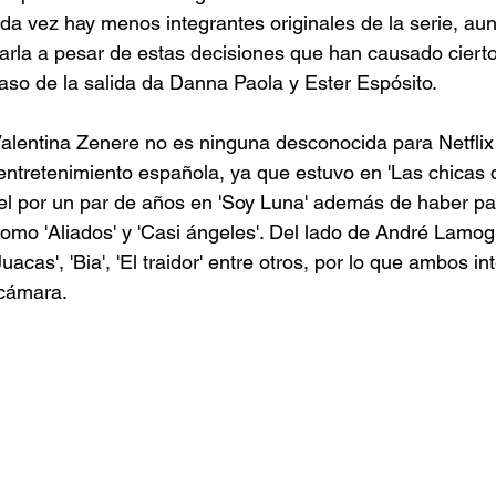
ada vez hay menos integrantes originales de la serie, au
rla a pesar de estas decisiones que han causado cierto
aso de la salida da Danna Paola y Ester Espósito.
alentina Zenere no es ninguna desconocida para Netflix
 entretenimiento española, ya que estuvo en 'Las chicas d
l por un par de años en 'Soy Luna' además de haber par
omo 'Aliados' y 'Casi ángeles'. Del lado de André Lamog
acas', 'Bia', 'El traidor' entre otros, por lo que ambos in
 cámara.